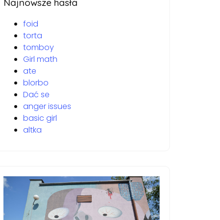
Najnowsze hasła
foid
torta
tomboy
Girl math
ate
blorbo
Dać se
anger issues
basic girl
altka