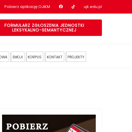
Nasz profil na Facebook
Nasz profil na tiktok
Pobierz aplikację OJiKM
ujk.edu.pl
FORMULARZ ZGŁOSZENIA JEDNOSTKI
LEKSYKALNO-SEMANTYCZNEJ
KOWA
EMOJI
KORPUS
KONTAKT
PROJEKTY