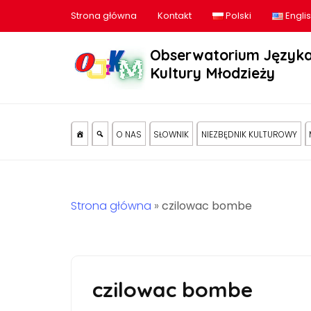
Strona główna
Kontakt
Polski
Engli
Obserwatorium Języka
Kultury Młodzieży
O NAS
SŁOWNIK
NIEZBĘDNIK KULTUROWY
Strona główna
»
czilowac bombe
czilowac bombe