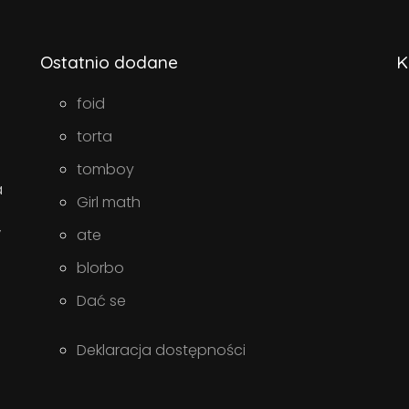
Ostatnio dodane
K
foid
torta
tomboy
a
Girl math
w
ate
blorbo
Dać se
Deklaracja dostępności