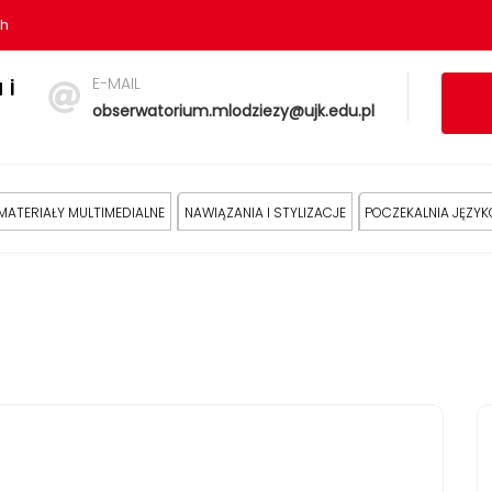
sh
E-MAIL
 i
obserwatorium.mlodziezy@ujk.edu.pl
MATERIAŁY MULTIMEDIALNE
NAWIĄZANIA I STYLIZACJE
POCZEKALNIA JĘZY