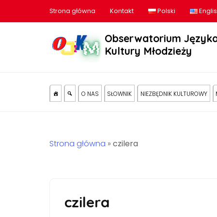
Strona główna
Kontakt
Polski
Engli
Obserwatorium Języka
Kultury Młodzieży
O NAS
SŁOWNIK
NIEZBĘDNIK KULTUROWY
Strona główna
»
czilera
czilera