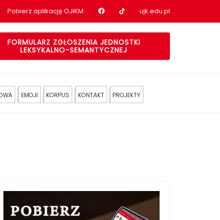
Nasz profil na Facebook
Nasz profil na tiktok
Pobierz aplikację OJiKM
ujk.edu.pl
FORMULARZ ZGŁOSZENIA JEDNOSTKI
LEKSYKALNO-SEMANTYCZNEJ
KOWA
EMOJI
KORPUS
KONTAKT
PROJEKTY