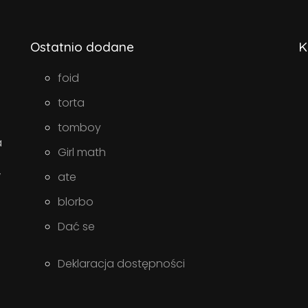
Ostatnio dodane
K
foid
torta
tomboy
a
Girl math
w
ate
blorbo
Dać se
Deklaracja dostępności