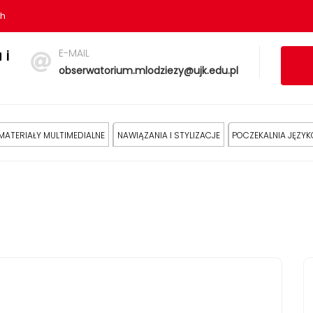
sh
E-MAIL
 i
obserwatorium.mlodziezy@ujk.edu.pl
MATERIAŁY MULTIMEDIALNE
NAWIĄZANIA I STYLIZACJE
POCZEKALNIA JĘZY