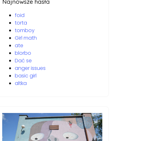
Najnowsze hasła
foid
torta
tomboy
Girl math
ate
blorbo
Dać se
anger issues
basic girl
altka