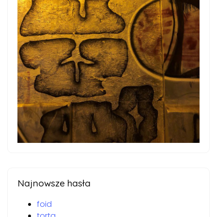
Najnowsze hasła
foid
torta