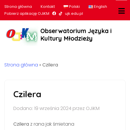
Strona główna
Kontakt
Polski
English
Nasz profil na Facebook
Nasz profil na tiktok
Pobierz aplikację OJiKM
ujk.edu.pl
Obserwatorium Języka i
Kultury Młodzieży
Strona główna
»
Czilera
Czilera
Dodano: 19 września 2024 przez OJiKM
Czilera
z rana jak śmietana