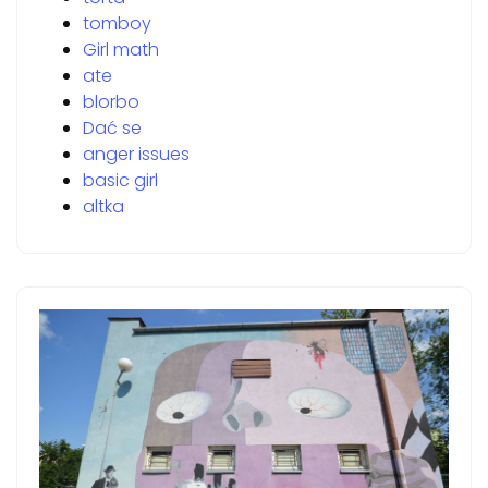
tomboy
Girl math
ate
blorbo
Dać se
anger issues
basic girl
altka