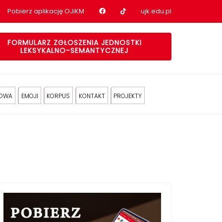
Nasz profil na Facebook
Nasz profil na tiktok
Pobierz aplikację OJiKM
ujk.edu.pl
FORMULARZ ZGŁOSZENIA JEDNOSTKI
LEKSYKALNO-SEMANTYCZNEJ
KOWA
EMOJI
KORPUS
KONTAKT
PROJEKTY