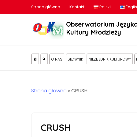
Strona główna
Kontakt
Polski
Engli
Obserwatorium Języka
Kultury Młodzieży
O NAS
SŁOWNIK
NIEZBĘDNIK KULTUROWY
Strona główna
»
CRUSH
CRUSH