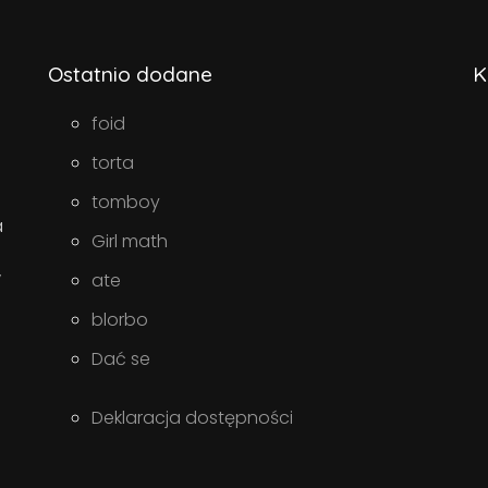
Ostatnio dodane
K
foid
torta
tomboy
a
Girl math
w
ate
blorbo
Dać se
Deklaracja dostępności