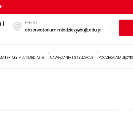
sh
E-MAIL
 i
obserwatorium.mlodziezy@ujk.edu.pl
MATERIAŁY MULTIMEDIALNE
NAWIĄZANIA I STYLIZACJE
POCZEKALNIA JĘZY