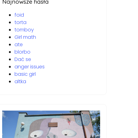
Najnowsze hasła
foid
torta
tomboy
Girl math
ate
blorbo
Dać se
anger issues
basic girl
altka