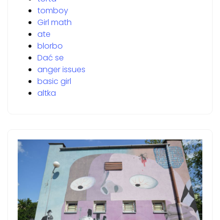
tomboy
Girl math
ate
blorbo
Dać se
anger issues
basic girl
altka