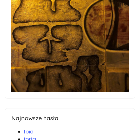
Najnowsze hasła
foid
torta