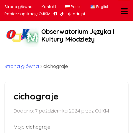
Strona główna
Kontakt
Polski
English
Nasz profil na Facebook
Nasz profil na tiktok
Pobierz aplikację OJiKM
ujk.edu.pl
Obserwatorium Języka i
Kultury Młodzieży
Strona główna
»
cichograje
cichograje
Dodano: 7 października 2024 przez OJiKM
Moje
cichograje