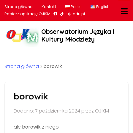
Strona główna
Kontakt
Polski
English
Nasz profil na Facebook
Nasz profil na tiktok
Pobierz aplikację OJiKM
ujk.edu.pl
Obserwatorium Języka i
Kultury Młodzieży
Strona główna
»
borowik
borowik
Dodano: 7 października 2024 przez OJiKM
ale
borowik
z niego