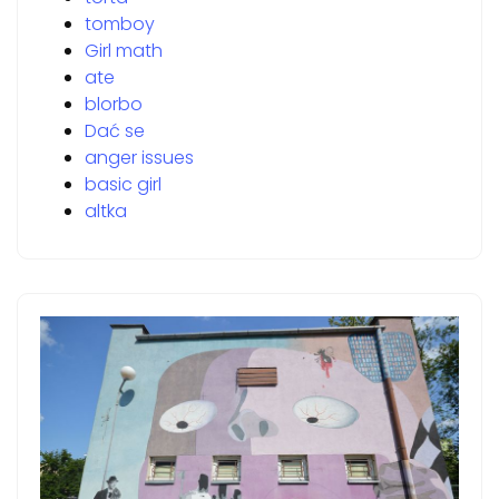
tomboy
Girl math
ate
blorbo
Dać se
anger issues
basic girl
altka