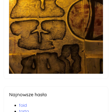
Najnowsze hasła
foid
torta