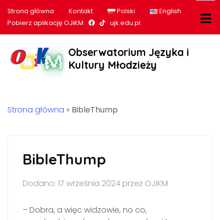
Strona główna
Kontakt
Polski
English
Nasz profil na Facebook
Nasz profil na tiktok
Pobierz aplikację OJiKM
ujk.edu.pl
Obserwatorium Języka i
Kultury Młodzieży
Strona główna
»
BibleThump
BibleThump
Dodano: 17 września 2024 przez OJiKM
– Dobra, a więc widzowie, no co,