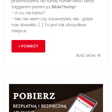
przechodzimy do rundy numer dwa i teraz
taggerem jestem ja
. BibleThump
!
– A co, nie lubisz?
– Nie, nie wiem czy zauważyłeś, ale… gdzie
nas dowaliło. […] To jest tak obrzydliwe
miejsce.
« POWRÓT
Ilość słów: 41