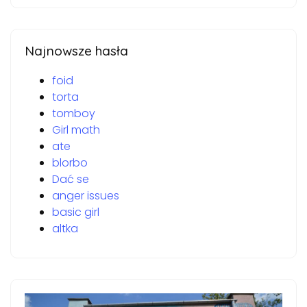
Najnowsze hasła
foid
torta
tomboy
Girl math
ate
blorbo
Dać se
anger issues
basic girl
altka