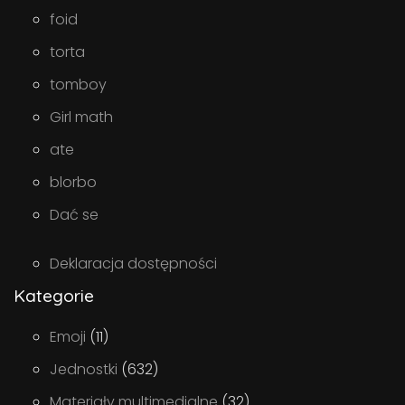
foid
torta
tomboy
Girl math
ate
blorbo
Dać se
Deklaracja dostępności
Kategorie
Emoji
(11)
Jednostki
(632)
Materiały multimedialne
(32)