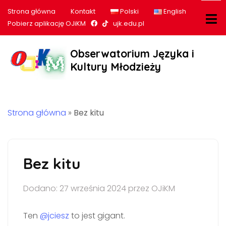
Strona główna
Kontakt
Polski
English
Nasz profil na Facebook
Nasz profil na tiktok
Pobierz aplikację OJiKM
ujk.edu.pl
Obserwatorium Języka i
Kultury Młodzieży
Strona główna
»
Bez kitu
Bez kitu
Dodano: 27 września 2024 przez OJiKM
Ten
@jciesz
to jest gigant.