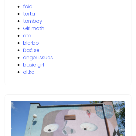
foid
torta
tomboy
Girl math
ate
blorbo
Dać se
anger issues
basic girl
altka