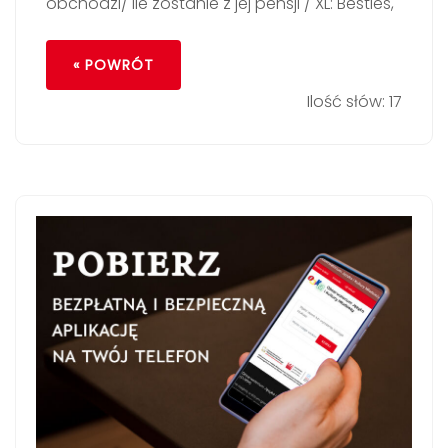
obchodzi/ ile zostanie z jej pensji / XL: Besties,
« POWRÓT
Ilość słów: 17