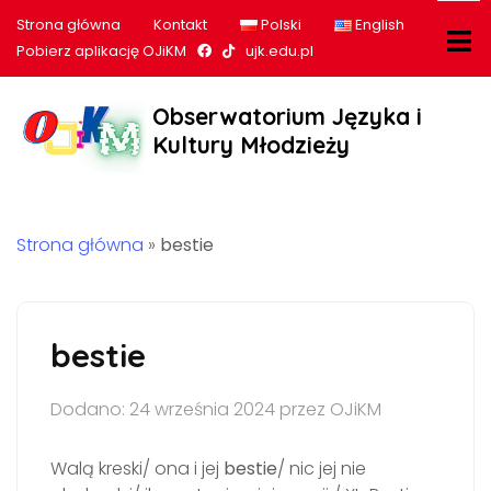
Strona główna
Kontakt
Polski
English
Nasz profil na Facebook
Nasz profil na tiktok
Pobierz aplikację OJiKM
ujk.edu.pl
Obserwatorium Języka i
Kultury Młodzieży
Strona główna
»
bestie
bestie
Dodano: 24 września 2024 przez OJiKM
Walą kreski/ ona i jej
bestie
/ nic jej nie