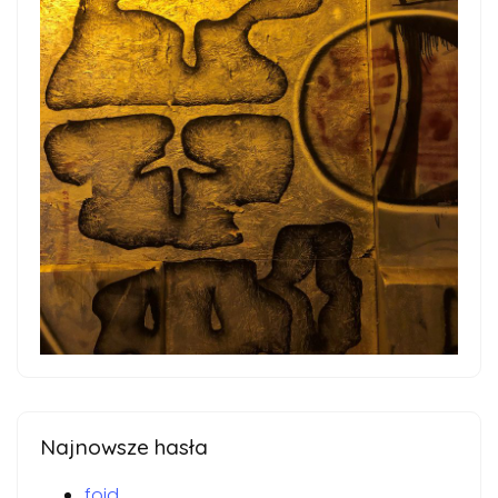
Najnowsze hasła
foid