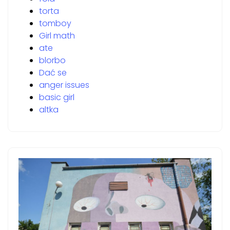
torta
tomboy
Girl math
ate
blorbo
Dać se
anger issues
basic girl
altka