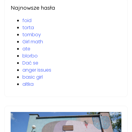
Najnowsze hasła
foid
torta
tomboy
Girl math
ate
blorbo
Dać se
anger issues
basic girl
altka