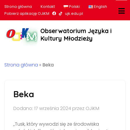
Strona główna
Kontakt
Polski
English
Nasz profil na Facebook
Nasz profil na tiktok
Pobierz aplikację OJiKM
ujk.edu.pl
Obserwatorium Języka i
Kultury Młodzieży
Strona główna
»
Beka
Beka
Dodano: 17 września 2024 przez OJiKM
„Tusk, który wywodzi się ze środowiska