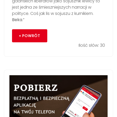
gdańskich liberałów jako sojusznik lewicy to
jest jedna ze śmieszniejszych narracji w
polityce. Coś jak lis w sojuszu z kurnikiem.
Beka
.”
« POWRÓT
Ilość słów: 30