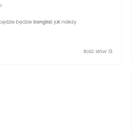
M
 będzie będzie
banglać
jak należy
Ilość słów: 13