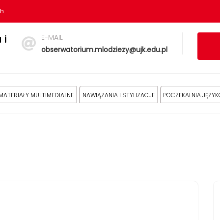
sh
E-MAIL
 i
obserwatorium.mlodziezy@ujk.edu.pl
MATERIAŁY MULTIMEDIALNE
NAWIĄZANIA I STYLIZACJE
POCZEKALNIA JĘZY