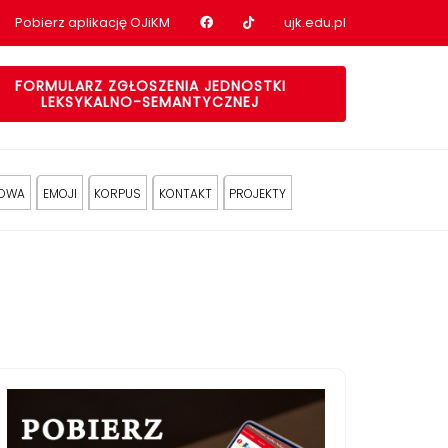
Nasz profil na Facebook
Nasz profil na tiktok
Pobierz aplikację OJiKM
ujk.edu.pl
FORMULARZ ZGŁOSZENIA JEDNOSTKI
LEKSYKALNO-SEMANTYCZNEJ
KOWA
EMOJI
KORPUS
KONTAKT
PROJEKTY