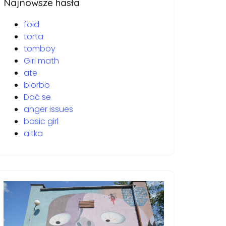
Najnowsze hasła
foid
torta
tomboy
Girl math
ate
blorbo
Dać se
anger issues
basic girl
altka