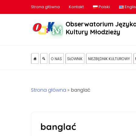
Strona główna
Kontakt
Polski
Engli
Obserwatorium Języka
Kultury Młodzieży
O NAS
SŁOWNIK
NIEZBĘDNIK KULTUROWY
Strona główna
»
banglać
banglać