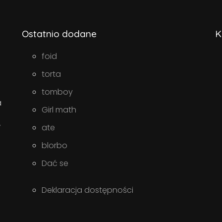
Ostatnio dodane
K
foid
torta
tomboy
a
Girl math
w
ate
blorbo
Dać se
Deklaracja dostępności