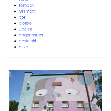
tomboy
Girl math
ate
blorbo
Dać se
anger issues
basic girl
altka