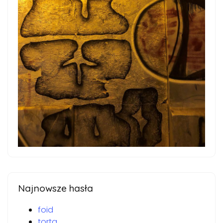
Najnowsze hasła
foid
torta