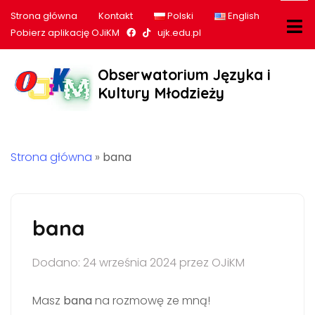
Strona główna
Kontakt
Polski
English
Nasz profil na Facebook
Nasz profil na tiktok
Pobierz aplikację OJiKM
ujk.edu.pl
Obserwatorium Języka i
Kultury Młodzieży
Strona główna
»
bana
bana
Dodano: 24 września 2024 przez OJiKM
Masz
bana
na rozmowę ze mną!