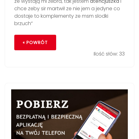
ze wystają mi żebra, tak jestem
atencjuszka
i
chce zeby sir martwił ze nie jem a jedyne co
dostaje to komplementy ze msm slodki
brzuch”
« POWRÓT
Ilość słów: 33