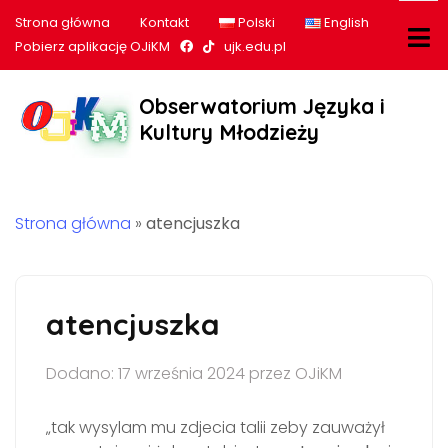
Strona główna
Kontakt
Polski
English
Nasz profil na Facebook
Nasz profil na tiktok
Pobierz aplikację OJiKM
ujk.edu.pl
Obserwatorium Języka i
Kultury Młodzieży
Strona główna
»
atencjuszka
atencjuszka
Dodano: 17 września 2024 przez OJiKM
„tak wysylam mu zdjecia talii zeby zauważył