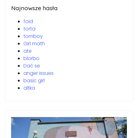
Najnowsze hasła
foid
torta
tomboy
Girl math
ate
blorbo
Dać se
anger issues
basic girl
altka