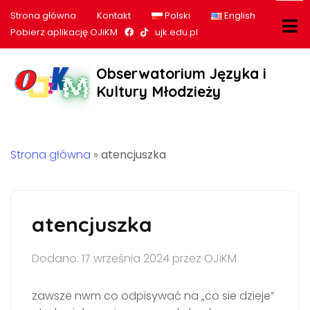
Strona główna
Kontakt
Polski
English
Nasz profil na Facebook
Nasz profil na tiktok
Pobierz aplikację OJiKM
ujk.edu.pl
Obserwatorium Języka i
Kultury Młodzieży
Strona główna
»
atencjuszka
atencjuszka
Dodano: 17 września 2024 przez OJiKM
zawsze nwm co odpisywać na „co sie dzieje”