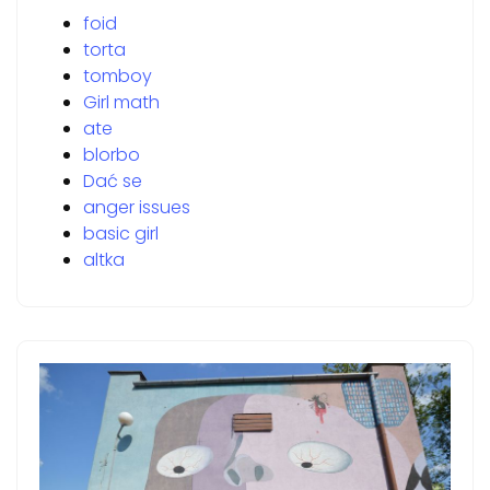
foid
torta
tomboy
Girl math
ate
blorbo
Dać se
anger issues
basic girl
altka