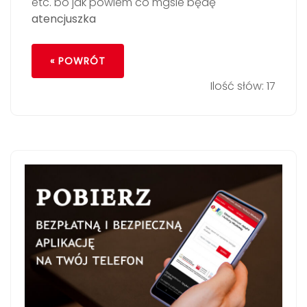
etc. bo jak powiem co mgsle będę
atencjuszka
« POWRÓT
Ilość słów: 17