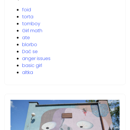
foid
torta
tomboy
Girl math
ate
blorbo
Dać se
anger issues
basic girl
altka