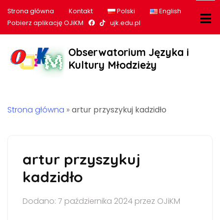
Strona główna
Kontakt
Polski
English
Nasz profil na Facebook
Nasz profil na tiktok
Pobierz aplikację OJiKM
ujk.edu.pl
Obserwatorium Języka i
Kultury Młodzieży
Strona główna
»
artur przyszykuj kadzidło
artur przyszykuj
kadzidło
Dodano: 7 października 2024 przez OJiKM