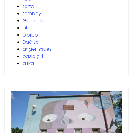
torta
tomboy
Girl math
ate
blorbo
Dać se
anger issues
basic girl
altka