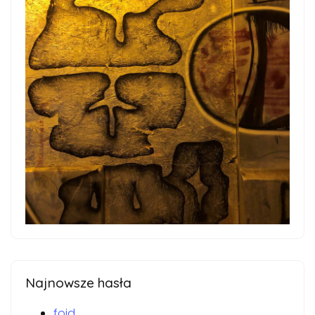
Najnowsze hasła
foid