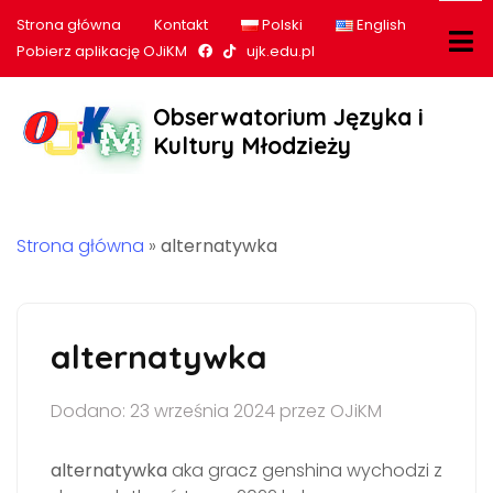
Strona główna
Kontakt
Polski
English
Nasz profil na Facebook
Nasz profil na tiktok
Pobierz aplikację OJiKM
ujk.edu.pl
Obserwatorium Języka i
Kultury Młodzieży
Strona główna
»
alternatywka
alternatywka
Dodano: 23 września 2024 przez OJiKM
alternatywka
aka gracz genshina wychodzi z