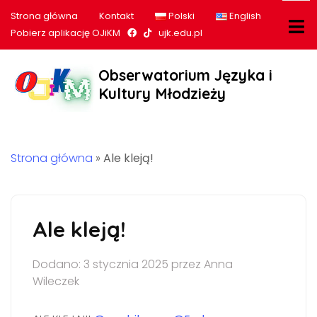
Strona główna
Kontakt
Polski
English
Nasz profil na Facebook
Nasz profil na tiktok
Pobierz aplikację OJiKM
ujk.edu.pl
Obserwatorium Języka i
Kultury Młodzieży
Strona główna
»
Ale kleją!
Ale kleją!
Dodano: 3 stycznia 2025 przez Anna
Wileczek