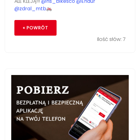
ALE KLEJĄ!!!
@ns_bikesco
@Endur
@zdral_mtb
« POWRÓT
Ilość słów: 7