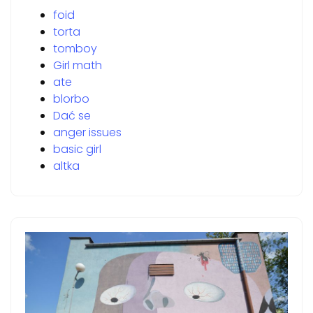
foid
torta
tomboy
Girl math
ate
blorbo
Dać se
anger issues
basic girl
altka