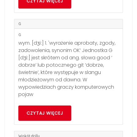
CZYTAJ WIĘCEJ
G
G
wym. [dʒiː] 1. 'wyrażenie aprobaty, zgody,
zadowolenia, synonim OK’ Jednostka G
[dʒiː] jest skrótem od ang. słowa good ’
dobrze’ lub potocznego git ’dobrze,
świetnie’, które występuje w slangu
młodzieżowym od dawna. W
wypowiedziach graczy komputerowych
pojaw
CZYTAJ WIĘCEJ
Wokół drillu