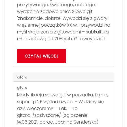
pozytywnego, świetnego, dobrego;
wyrażenie zadowolenia’. Słowo git
'znakomicie, dobrze’ wywodzi się z gwary
więziennej początków XX w. i przywodzi na
myśl skojarzenia z gitowcami – subkulturą
młodzieżową lat 70-tych. Gitowcy dzielil
CZYTAJ WIĘCEJ
gitara
gitara
Modyfikacja słowa git 'w porządku, fajnie,
super itp.’. Przykład użycia – Widzimy się
dziś wieczorem? – Tak. – To
gitara. /zasłyszane/ (zgłoszenie:
14.06.2021, oprac. Joanna Senderska)