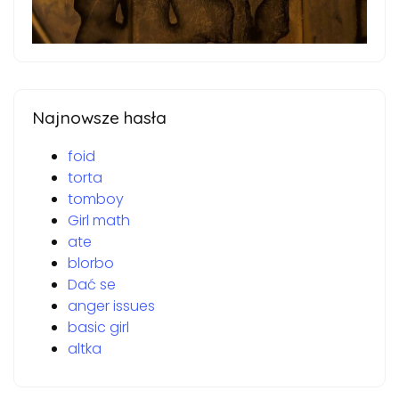
Najnowsze hasła
foid
torta
tomboy
Girl math
ate
blorbo
Dać se
anger issues
basic girl
altka