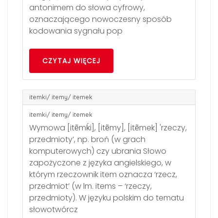
antonimem do słowa cyfrowy,
oznaczającego nowoczesny sposób
kodowania sygnału pop
CZYTAJ WIĘCEJ
itemki/ itemy/ itemek
itemki/ itemy/ itemek
Wymowa [itẽmḱi], [itẽmy], [itẽmek] 'rzeczy,
przedmioty’, np. broń (w grach
komputerowych) czy ubrania Słowo
zapożyczone z języka angielskiego, w
którym rzeczownik item oznacza ‘rzecz,
przedmiot’ (w lm. items – ‘rzeczy,
przedmioty). W języku polskim do tematu
słowotwórcz