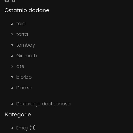
Ostatnio dodane
foid
torta
tomboy
Girl math
ate
blorbo
Dać se
Deklaracja dostępności
Kategorie
Emoji
(11)