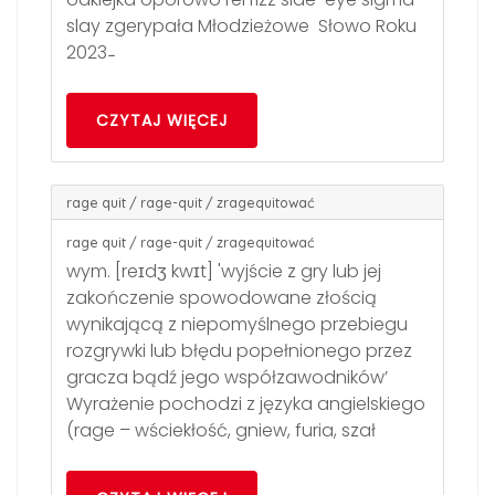
slay zgerypała Młodzieżowe Słowo Roku
2023 ̵
CZYTAJ WIĘCEJ
rage quit / rage-quit / zragequitować
rage quit / rage-quit / zragequitować
wym. [reɪdʒ kwɪt] 'wyjście z gry lub jej
zakończenie spowodowane złością
wynikającą z niepomyślnego przebiegu
rozgrywki lub błędu popełnionego przez
gracza bądź jego współzawodników’
Wyrażenie pochodzi z języka angielskiego
(rage – wściekłość, gniew, furia, szał