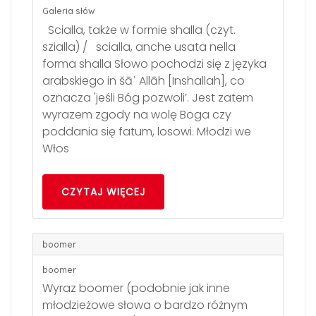
Galeria słów
Scialla, także w formie shalla (czyt.
szialla) / scialla, anche usata nella
forma shalla Słowo pochodzi się z języka
arabskiego in šāʾ Allāh [Inshallah], co
oznacza 'jeśli Bóg pozwoli’. Jest zatem
wyrazem zgody na wolę Boga czy
poddania się fatum, losowi. Młodzi we
Włos
CZYTAJ WIĘCEJ
boomer
boomer
Wyraz boomer (podobnie jak inne
młodzieżowe słowa o bardzo różnym