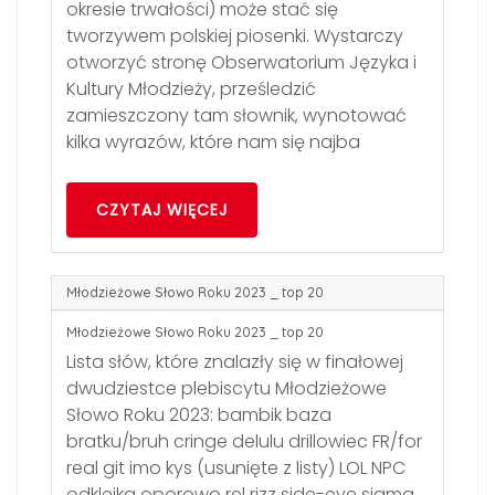
okresie trwałości) może stać się
tworzywem polskiej piosenki. Wystarczy
otworzyć stronę Obserwatorium Języka i
Kultury Młodzieży, prześledzić
zamieszczony tam słownik, wynotować
kilka wyrazów, które nam się najba
CZYTAJ WIĘCEJ
Młodzieżowe Słowo Roku 2023 _ top 20
Młodzieżowe Słowo Roku 2023 _ top 20
Lista słów, które znalazły się w finałowej
dwudziestce plebiscytu Młodzieżowe
Słowo Roku 2023: bambik baza
bratku/bruh cringe delulu drillowiec FR/for
real git imo kys (usunięte z listy) LOL NPC
odklejka oporowo rel rizz side-eye sigma