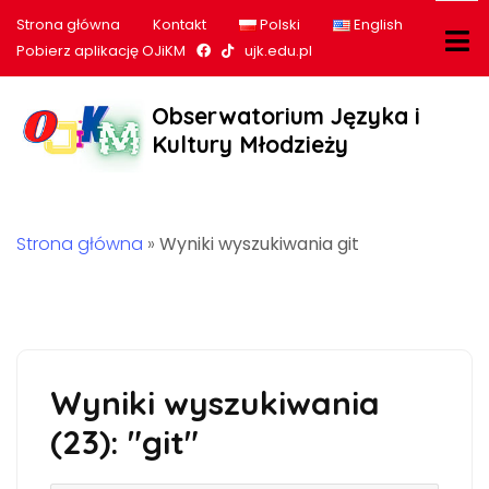
Strona główna
Kontakt
Polski
English
Nasz profil na Facebook
Nasz profil na tiktok
Pobierz aplikację OJiKM
ujk.edu.pl
Obserwatorium Języka i
Kultury Młodzieży
Strona główna
»
Wyniki wyszukiwania git
Wyniki wyszukiwania
(23): "git"