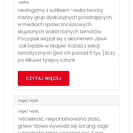
-awka
neologizmy z sufiksem -awka tworzą
nazwy grup dyskusyjnych powstających
w mediach społecznościowych
skupionych wokół różnych tematów.
Początek wiązał się z akronimem JBwA
‘Jak będzie w Akapie’. Każda z sekcji
tematycznych (jest ich ponad 5 tys. ) liczy
po kilkuset tysięcy członk
CZYTAJ WIĘCEJ
rage/ rejdż
rage/ rejdż
’wściekłość, niepohamowana złość,
gniew’ Słowo wywodzi się od ang. rage