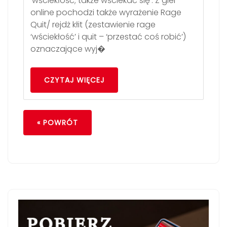
‘wściekłość; także wściekać się’. Z gier
online pochodzi także wyrażenie Rage
Quit/ rejdż kłit (zestawienie rage
‘wściekłość’ i quit – ‘przestać coś robić’)
oznaczające wyj�
CZYTAJ WIĘCEJ
« POWRÓT