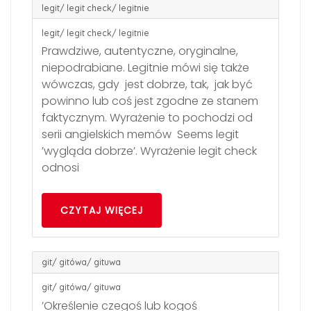
legit/ legit check/ legitnie
legit/ legit check/ legitnie
Prawdziwe, autentyczne, oryginalne,
niepodrabiane. Legitnie mówi się także
wówczas, gdy jest dobrze, tak, jak być
powinno lub coś jest zgodne ze stanem
faktycznym. Wyrażenie to pochodzi od
serii angielskich memów Seems legit
’wygląda dobrze’. Wyrażenie legit check
odnosi
CZYTAJ WIĘCEJ
git/ gitówa/ gituwa
git/ gitówa/ gituwa
’Określenie czegoś lub kogoś