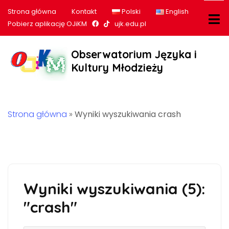
Strona główna
Kontakt
Polski
English
Nasz profil na Facebook
Nasz profil na tiktok
Pobierz aplikację OJiKM
ujk.edu.pl
Obserwatorium Języka i
Kultury Młodzieży
Strona główna
»
Wyniki wyszukiwania crash
Wyniki wyszukiwania (5):
"crash"