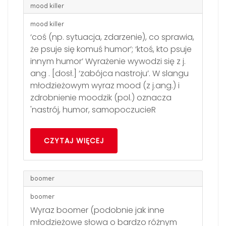
mood killer
mood killer
‘coś (np. sytuacja, zdarzenie), co sprawia,
że psuje się komuś humor’; ‘ktoś, kto psuje
innym humor’ Wyrażenie wywodzi się z j.
ang . [dosł.] ‘zabójca nastroju’. W slangu
młodzieżowym wyraz mood (z j.ang.) i
zdrobnienie moodzik (pol.) oznacza
'nastrój, humor, samopoczucieR
CZYTAJ WIĘCEJ
boomer
boomer
Wyraz boomer (podobnie jak inne
młodzieżowe słowa o bardzo różnym