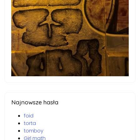
Najnowsze hasła
foid
torta
tomboy
Girl math