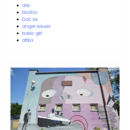
ate
blorbo
Dać se
anger issues
basic girl
altka