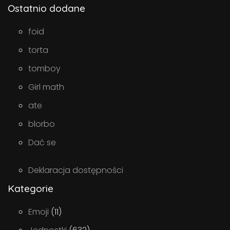
Ostatnio dodane
foid
torta
tomboy
Girl math
ate
blorbo
Dać se
Deklaracja dostępności
Kategorie
Emoji
(11)