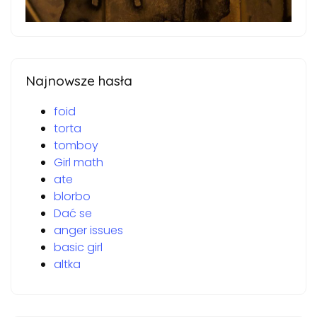
Najnowsze hasła
foid
torta
tomboy
Girl math
ate
blorbo
Dać se
anger issues
basic girl
altka